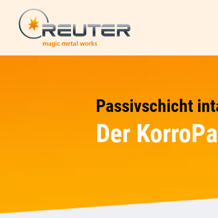
Passivschicht int
Der KorroP