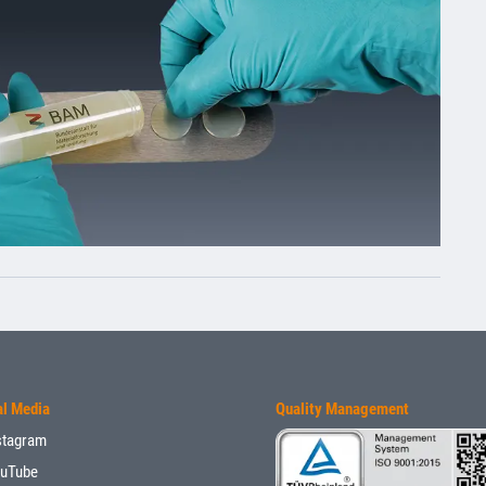
al Media
Quality Management
stagram
uTube